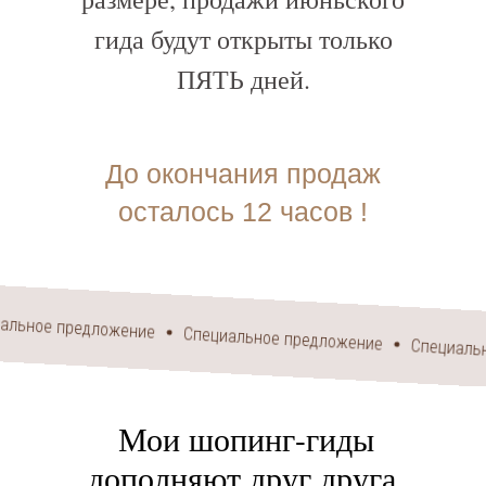
гида будут открыты только
ПЯТЬ дней.
До окончания продаж
осталось 12 часов !
едложение
Специальное предложение
Специальное предл
Мои шопинг-гиды
дополняют друг друга.